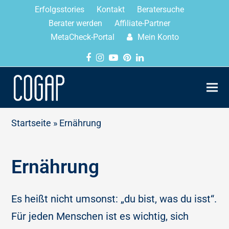
Erfolgsstories
Kontakt
Beratersuche
Berater werden
Affiliate-Partner
MetaCheck-Portal
Mein Konto
Startseite
»
Ernährung
Ernährung
Es heißt nicht umsonst: „du bist, was du isst“.
Für jeden Menschen ist es wichtig, sich