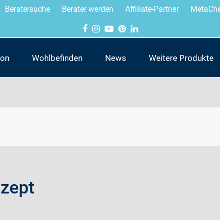
Beratersuche
Berater werden
Affiliate-Partner
MetaChe
ion
Wohlbefinden
News
Weitere Produkte
zept