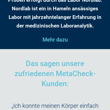
Nordlab ist ein in Hameln ansässiges
Labor mit jahrzehntelanger Erfahrung in
der medizinischen Laboranalytik.
Mehr dazu
Das sagen unsere
zufriedenen MetaCheck-
Kunden:
die
„Ich konnte meinen Körper einfach
„