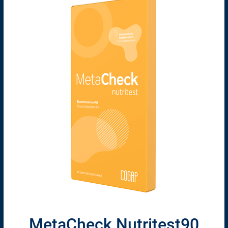
MetaCheck Nutritest90