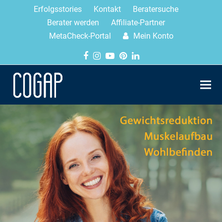
Erfolgsstories
Kontakt
Beratersuche
Berater werden
Affiliate-Partner
MetaCheck-Portal
Mein Konto