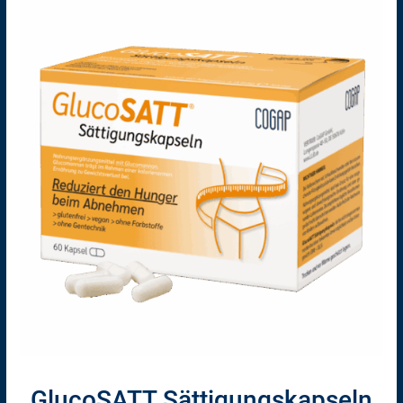
GlucoSATT Sättigungskapseln