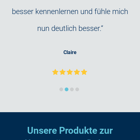
le
besser kennenlernen und fühle mich
I
nun deutlich besser.“
Claire
Unsere Produkte zur