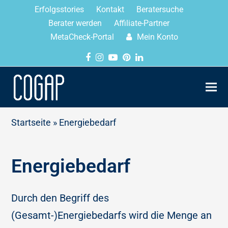
Erfolgsstories
Kontakt
Beratersuche
Berater werden
Affiliate-Partner
MetaCheck-Portal
Mein Konto
Startseite
»
Energiebedarf
Energiebedarf
Durch den Begriff des
(Gesamt-)Energiebedarfs wird die Menge an