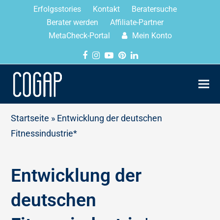
Erfolgsstories
Kontakt
Beratersuche
Berater werden
Affiliate-Partner
MetaCheck-Portal
Mein Konto
Startseite
»
Entwicklung der deutschen
Fitnessindustrie*
Entwicklung der
deutschen