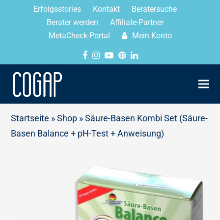
Erfolgsstories
Kontakt
Beratersuche
Berater werden
Affiliate-Partner
MetaCheck-Portal
Mein Konto
Startseite
»
Shop
»
Säure-Basen Kombi Set (Säure-
Basen Balance + pH-Test + Anweisung)