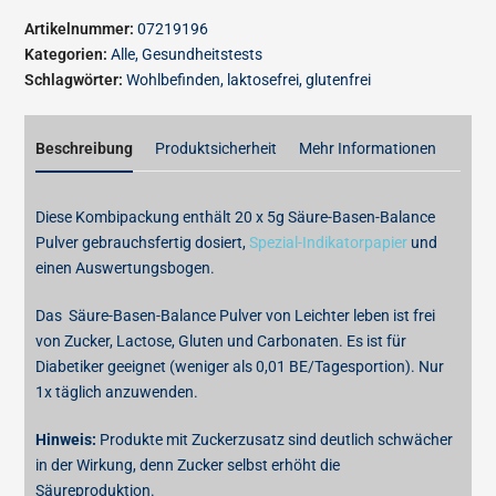
Artikelnummer:
07219196
Kategorien:
Alle
,
Gesundheitstests
Schlagwörter:
Wohlbefinden
,
laktosefrei
,
glutenfrei
Beschreibung
Produktsicherheit
Mehr Informationen
Diese Kombipackung enthält 20 x 5g Säure-Basen-Balance
Pulver gebrauchsfertig dosiert,
Spezial-Indikatorpapier
und
einen Auswertungsbogen.
Das Säure-Basen-Balance Pulver von Leichter leben ist frei
von Zucker, Lactose, Gluten und Carbonaten. Es ist für
Diabetiker geeignet (weniger als 0,01 BE/Tagesportion). Nur
1x täglich anzuwenden.
Hinweis:
Produkte mit Zuckerzusatz sind deutlich schwächer
in der Wirkung, denn Zucker selbst erhöht die
Säureproduktion.