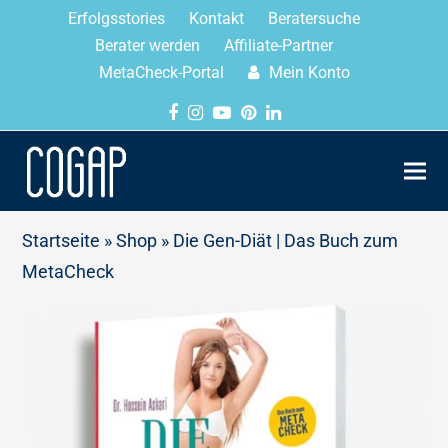
Erfolgsstories
Kontakt
Beratersuche
Berater werden
Affiliate-Partner
MetaCheck-Portal
Mein Konto
Startseite
»
Shop
»
Die Gen-Diät | Das Buch zum
MetaCheck