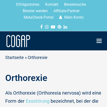
Erfolgsstories
Kontakt
Beratersuche
Berater werden
Affiliate-Partner
MetaCheck-Portal
Mein Konto
Startseite
»
Orthorexie
Orthorexie
Als Orthorexie (Orthorexia nervosa) wird eine
Form der
Essstörung
bezeichnet, bei der die