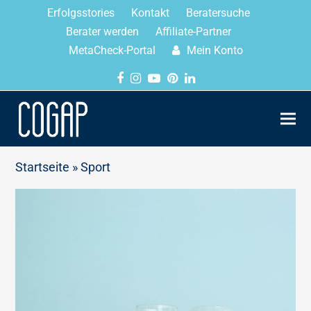
Erfolgsstories
Kontakt
Beratersuche
Berater werden
Affiliate-Partner
MetaCheck-Portal
Mein Konto
Startseite
»
Sport