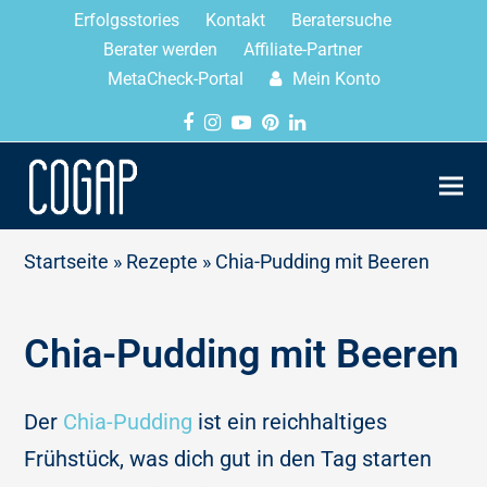
Erfolgsstories
Kontakt
Beratersuche
Berater werden
Affiliate-Partner
MetaCheck-Portal
Mein Konto
Startseite
»
Rezepte
»
Chia-Pudding mit Beeren
Chia-Pudding mit Beeren
Der
Chia-Pudding
ist ein reichhaltiges
Frühstück, was dich gut in den Tag starten