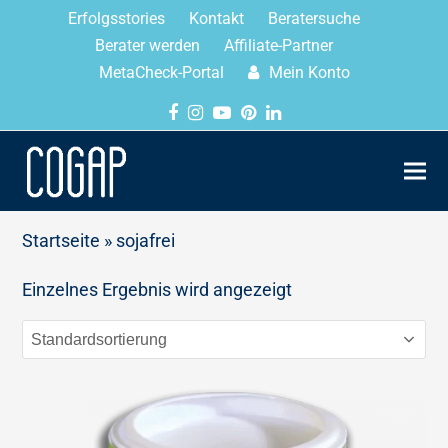
Erfolgsstories
Kontakt
Beratersuche
Berater werden
Affiliate-Partner
MetaCheck-Portal
Mein Konto
Startseite
»
sojafrei
Einzelnes Ergebnis wird angezeigt