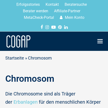
Erfolgsstories
Kontakt
Beratersuche
Berater werden
Affiliate-Partner
MetaCheck-Portal
Mein Konto
Startseite
»
Chromosom
Chromosom
Die Chromosome sind als Träger
der
Erbanlagen
für den menschlichen Körper