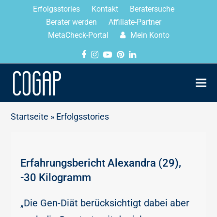
Erfolgsstories
Kontakt
Beratersuche
Berater werden
Affiliate-Partner
MetaCheck-Portal
Mein Konto
Startseite
»
Erfolgsstories
Erfahrungsbericht Alexandra (29),
-30 Kilogramm
„Die Gen-Diät berücksichtigt dabei aber