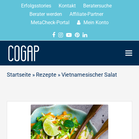
Erfolgsstories
Kontakt
Beratersuche
Berater werden
Affiliate-Partner
MetaCheck-Portal
Mein Konto
Startseite
»
Rezepte
»
Vietnamesischer Salat