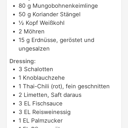
80
g
Mungobohnenkeimlinge
50
g
Koriander Stängel
½
Kopf
Weißkohl
2
Möhren
15
g
Erdnüsse, geröstet und
ungesalzen
Dressing:
3
Schalotten
1
Knoblauchzehe
1
Thai-Chili (rot), fein geschnitten
2
Limetten, Saft daraus
3
EL
Fischsauce
3
EL
Reisweinessig
1
EL
Palmzucker