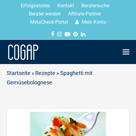
Erfolgsstories
Kontakt
Beratersuche
Berater werden
Affiliate-Partner
MetaCheck-Portal
Mein Konto
Startseite
»
Rezepte
»
Spaghetti mit
Gemüsebolognese