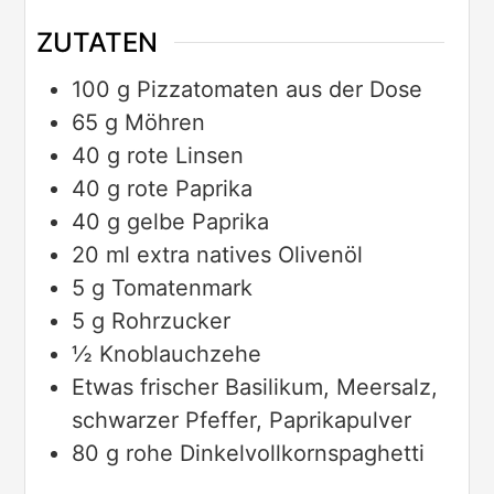
ZUTATEN
100
g
Pizzatomaten aus der Dose
65
g
Möhren
40
g
rote Linsen
40
g
rote Paprika
40
g
gelbe Paprika
20
ml
extra natives Olivenöl
5
g
Tomatenmark
5
g
Rohrzucker
½
Knoblauchzehe
Etwas
frischer Basilikum, Meersalz,
schwarzer Pfeffer, Paprikapulver
80
g
rohe Dinkelvollkornspaghetti