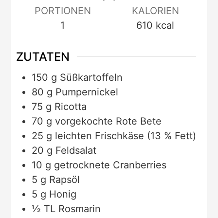
PORTIONEN
KALORIEN
1
610
kcal
ZUTATEN
150
g
Süßkartoffeln
80
g
Pumpernickel
75
g
Ricotta
70
g
vorgekochte Rote Bete
25
g
leichten Frischkäse (13 % Fett)
20
g
Feldsalat
10
g
getrocknete Cranberries
5
g
Rapsöl
5
g
Honig
½
TL
Rosmarin