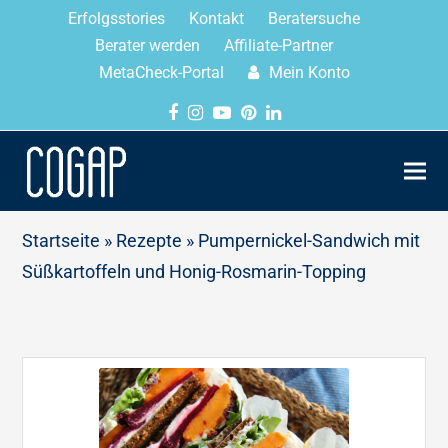
Erfolgsstories
Kontakt
Beratersuche
Berater werden
Affiliate-Partner
MetaCheck-Portal
Mein Konto
Startseite
»
Rezepte
»
Pumpernickel-Sandwich mit
Süßkartoffeln und Honig-Rosmarin-Topping