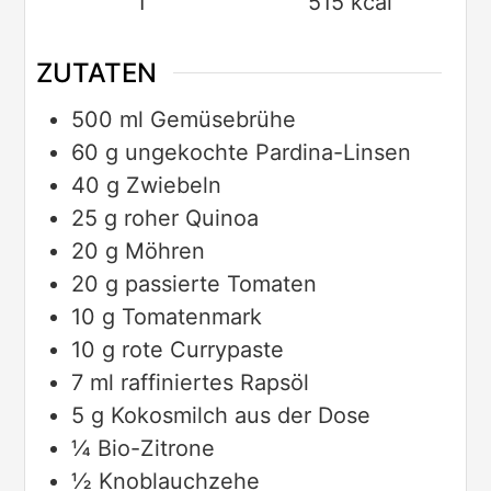
1
515
kcal
ZUTATEN
500
ml
Gemüsebrühe
60
g
ungekochte Pardina-Linsen
40
g
Zwiebeln
25
g
roher Quinoa
20
g
Möhren
20
g
passierte Tomaten
10
g
Tomatenmark
10
g
rote Currypaste
7
ml
raffiniertes Rapsöl
5
g
Kokosmilch aus der Dose
¼
Bio-Zitrone
½
Knoblauchzehe