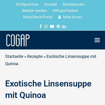
Erfolgsstories
Kontakt
Beratersuche
Berater werden
Affiliate-Partner
MetaCheck-Portal
Mein Konto
Startseite
»
Rezepte
»
Exotische Linsensuppe mit
Quinoa
Exotische Linsensuppe
mit Quinoa