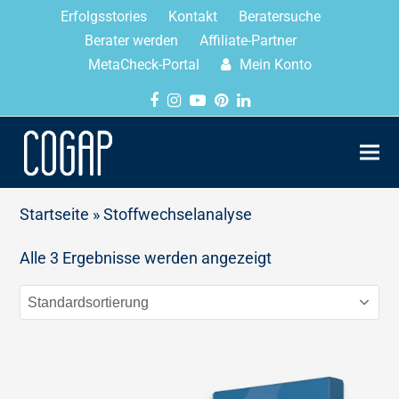
Erfolgsstories
Kontakt
Beratersuche
Berater werden
Affiliate-Partner
MetaCheck-Portal
Mein Konto
Startseite
»
Stoffwechselanalyse
Alle 3 Ergebnisse werden angezeigt